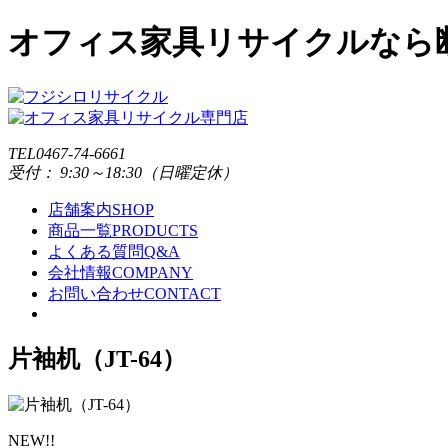
オフィス家具リサイクルなら
TEL
0467-74-6661
受付： 9:30～18:30（日曜定休）
店舗案内
SHOP
商品一覧
PRODUCTS
よくある質問
Q&A
会社情報
COMPANY
お問い合わせ
CONTACT
片袖机（JT-64）
NEW!!