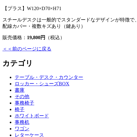
【プラス】W120×D70×H71
スチールデスクは一般的でスタンダードなデザインが特徴で
配線カバー・複数キズあり（鍵あり）
販売価格：
19,800円
（税込）
＜＜前のページに戻る
カテゴリ
テーブル・デスク・カウンター
ロッカー・シューズBOX
書庫
その他
事務椅子
椅子
ホワイトボード
事務机
ワゴン
レターケース